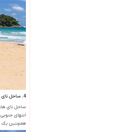
4. ساحل نای هارن
ساحل نای هارن
انتهای جنوبی 
همچنین یک منطقه