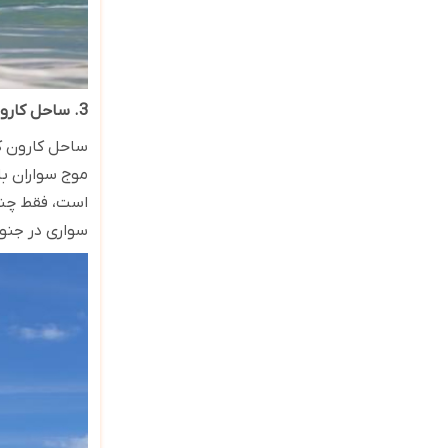
3. ساحل کارون
ساحل کارون که
موج سواران با
است، فقط چند 
سواری در جن