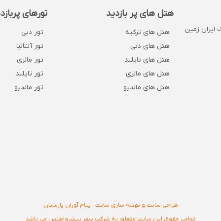
هتل های پر بازدید
تورهای پربازد
 . پلاک 1132 . روبروی بانک ایران زمین
هتل های ترکیه
تور دبی
هتل های دبی
تور آنتالیا
هتل های تایلند
تور مالزی
هتل های مالزی
تور تایلند
هتل های مالدیو
تور مالدیو
طراحی سایت و بهینه سازی سایت : پیام آوران پارسیان
تمامی حقوق این سایت متعلق به شرکت سفر پیشرواطلس می باشد