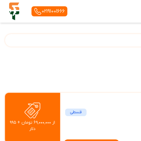
02191001666
قسطی
از ۶۹٬۰۰۰٬۰۰۰ تومان + ۹۹۵
دلار