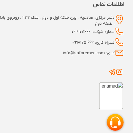
اطلاعات تماس
دفتر مرکزی: صادقیه . بین فلکه اول و دوم
. طبقه دوم
شماره شرکت: 02191001666
همراه کاری: 09981751666
کاری: info@safaremen.com