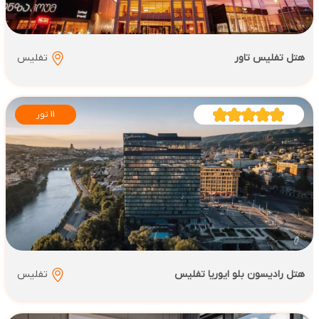
هتل تفلیس تاور
تفلیس
11 تور
هتل رادیسون بلو ایوریا تفلیس
تفلیس