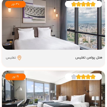
30 تور
هتل پولمن تفلیس
تفلیس
21 تور