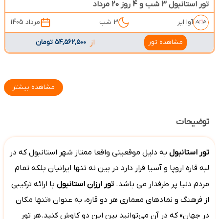
تور استانبول 3 شب و 4 روز 20 مرداد
آوا ایر
3 شب
مرداد 1405
مشاهده تور
از
۵۴٬۵۶۲٬۵۰۰ تومان
مشاهده بیشتر
توضیحات
تور
استانبول
به دلیل موقعیتی واقعا ممتاز شهر استانبول که در
لبه قاره اروپا و آسیا قرار دارد در بین نه تنها ایرانیان بلکه تمام
مردم دنیا پر طرفدار می باشد.
تور ارزان استانبول
با ارائه ترکیبی
از فرهنگ و نمادهای معماری هر دو قاره، به عنوان «تنها مکان
در جهان» که در آن می‌توانید بین این دو کاوش کنید.هر تور