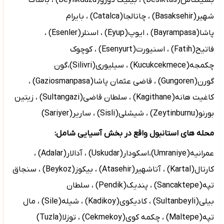
بشیکتاش(
Besiktas
)
، بیلیک دوزو(
Beylikduzu
)
، باشاک
شهیر(
Basaksehir
)
، چاتالجا(
Catalca
)
، بایرام
پاشا(
Bayrampasa
)
، ایوپ(
Eyup
) ، اسنلر(
Esenler
)
،
فاتیح(
Fatih
) ، اسنیورت(
Esenyurt
) ،
کوچوک
چکمجه(
Kucukcekmece
) ، سیلیوری(
Silivri
)،گون
گورن(
Gungoren
) ، قاضی عثمان پاشا(
Gaziosmanpasa
) ،
کاغیت هانه(
Kagithane
) ، سلطان قاضی(
Sultangazi
) ، زیتین
بورنو(
Zeytinburnu
) ، شیشلی(
Sisli
) ، ساریر(
Sariyer
)
محله های استانبول واقع در بخش آسیایی شامل:
عمرانیه(
Umraniye
)،اسکودار(
Uskudar
) ، آدالار(
Adalar
) ،
کارتال(
Kartal
) ، آتاشهیر(
Atasehir
) ، بیکوز(
Beykoz
) ، سنجاق
تپه(
Sancaktepe
) ، پندیک(
Pendik
) ، سلطان
بیلی(
Sultanbeyli
) ، کادیکوی(
Kadikoy
) ، شیله(
Sile
) ، مال
تپه(
Maltepe
) ، چکمه کوی(
Cekmekoy
) ، توزلا(
Tuzla
)