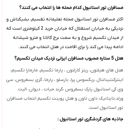
مسافران تور استانبول کدام محله ها را انتخاب می کنند؟
اکثر مسافران تور استانبول محله تعلیمانه تقسیم، بشیکتاش و
نزدیکی به خیابان استقلال که خیابان خرید 2 کیلومتری است که
از میدان تکسیم شروع و به سمت برج گالاتا و مترو شیشانه
ادامه پیدا می کند را برای اقامت در هتل انتخاب می کنند.
هتل 5 ستاره محبوب مسافران ایرانی نزدیک میدان تکسیم؟
هتل های
هیلتون، ریتز کارلتون ،
پارما تکسیم،
مارمارا تکسیم،
اینترکنتینانتال ،ریکسوس پرا، بارسلو ،
پارما، گزی بسفروس،
سی
وی کی استانبول پارک بسفروس ،گرند حیات ، دیوان،
الیت
ورلد،تایتانیک داون تاون و هتل پوینت تکسیم انتخاب مسافران
تور استانبول است.
جاذبه های گردشگری تور استانبول :