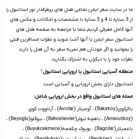
ما در سایت سفر ایمن تمامی هتل های پرطرفدار تور استانبول را
از 3 ستاره تا 4 و 5 ستاره با مشخصات و امکانات و عکس های
آنها کامل معرفی کردیم شما با مراجعه به صفحه هتل های
استانبول سفر ایمن با آنها آشنا شوید و نظرات مسافرین قبلی
را بخوانید و اگر خودتان هم تجربه سفر به آن هتل را دارید
نظرات خود را با دیگران به اشتراک بگذارید.
منطقه آسیایی استانبول یا اروپایی استانبول
؟
استانبول دارای بخش اروپایی و آسیایی است
محله های استانبول واقع در بخش اروپایی شامل:
باکرکوی(
Bakirkoy
) ، آوجیلار (
Avcilar
) ، آرناووت کوی
(
Arnavutkoy
) ، باهچه لیولر(
Bahcelievler
) ، بیوگلو(
Beyoglu
) ،
باغجیلار(
Bagcilar
) ، بویوک چکمجه(
Buyukcekmece
) ،