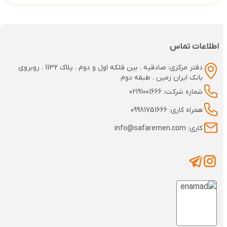
اطلاعات تماس
دفتر مرکزی: صادقیه . بین فلکه اول و دوم . پلاک 1132 . روبروی
بانک ایران زمین . طبقه دوم
شماره شرکت: 02191001666
همراه کاری: 09981751666
کاری: info@safaremen.com