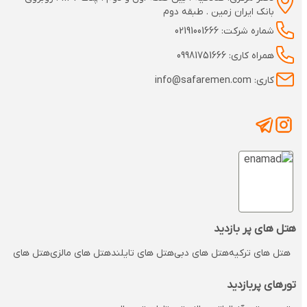
بانک ایران زمین . طبقه دوم
شماره شرکت: 02191001666
همراه کاری: 09981751666
کاری: info@safaremen.com
هتل های پر بازدید
هتل های ترکیه
هتل های دبی
هتل های تایلند
هتل های مالزی
هتل های مالدی
تورهای پربازدید