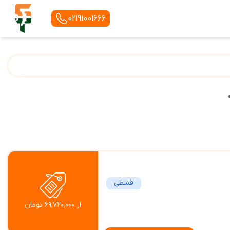
02191001666
قسطی
از ۶۹٬۷۲۰٬۰۰۰ تومان