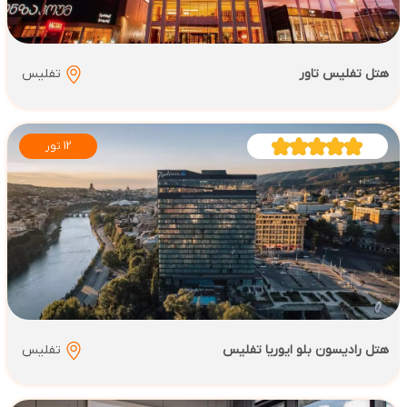
هتل تفلیس تاور
تفلیس
12 تور
هتل رادیسون بلو ایوریا تفلیس
تفلیس