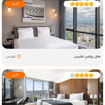
31 تور
هتل پولمن تفلیس
تفلیس
21 تور