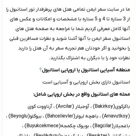
ما در سایت سفر ایمن تمامی هتل های پرطرفدار تور استانبول را
از 3 ستاره تا 4 و 5 ستاره با مشخصات و امکانات و عکس های
آنها کامل معرفی کردیم شما با مراجعه به صفحه هتل های
استانبول سفر ایمن با آنها آشنا شوید و نظرات مسافرین قبلی
را بخوانید و اگر خودتان هم تجربه سفر به آن هتل را دارید
نظرات خود را با دیگران به اشتراک بگذارید.
منطقه آسیایی استانبول یا اروپایی استانبول
؟
استانبول دارای بخش اروپایی و آسیایی است
محله های استانبول واقع در بخش اروپایی شامل:
باکرکوی(
Bakirkoy
) ، آوجیلار (
Avcilar
) ، آرناووت کوی
(
Arnavutkoy
) ، باهچه لیولر(
Bahcelievler
) ، بیوگلو(
Beyoglu
) ،
باغجیلار(
Bagcilar
) ، بویوک چکمجه(
Buyukcekmece
) ،