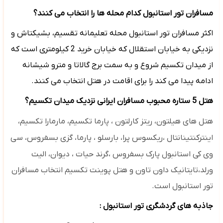
مسافران تور استانبول کدام محله ها را انتخاب می کنند؟
اکثر مسافران تور استانبول محله تعلیمانه تقسیم، بشیکتاش و
نزدیکی به خیابان استقلال که خیابان خرید 2 کیلومتری است که
از میدان تکسیم شروع و به سمت برج گالاتا و مترو شیشانه
ادامه پیدا می کند را برای اقامت در هتل انتخاب می کنند.
هتل 5 ستاره محبوب مسافران ایرانی نزدیک میدان تکسیم؟
هتل های
هیلتون، ریتز کارلتون ،
پارما تکسیم،
مارمارا تکسیم،
اینترکنتینانتال ،ریکسوس پرا، بارسلو ،
پارما، گزی بسفروس،
سی
وی کی استانبول پارک بسفروس ،گرند حیات ، دیوان،
الیت
ورلد،تایتانیک داون تاون و هتل پوینت تکسیم انتخاب مسافران
تور استانبول است.
جاذبه های گردشگری تور استانبول :