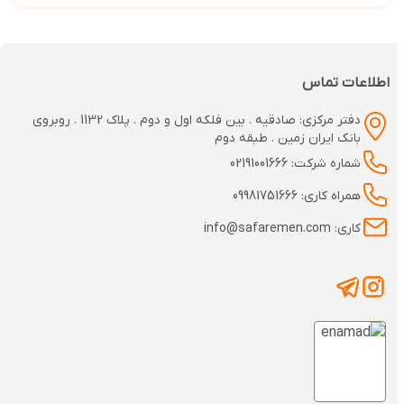
اطلاعات تماس
دفتر مرکزی: صادقیه . بین فلکه اول و دوم . پلاک 1132 . روبروی
بانک ایران زمین . طبقه دوم
شماره شرکت: 02191001666
همراه کاری: 09981751666
کاری: info@safaremen.com