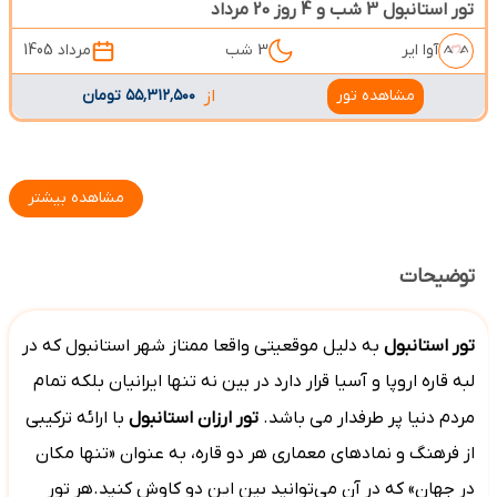
تور استانبول 3 شب و 4 روز 20 مرداد
آوا ایر
3 شب
مرداد 1405
مشاهده تور
از
۵۵٬۳۱۲٬۵۰۰ تومان
مشاهده بیشتر
توضیحات
تور
استانبول
به دلیل موقعیتی واقعا ممتاز شهر استانبول که در
لبه قاره اروپا و آسیا قرار دارد در بین نه تنها ایرانیان بلکه تمام
مردم دنیا پر طرفدار می باشد.
تور ارزان استانبول
با ارائه ترکیبی
از فرهنگ و نمادهای معماری هر دو قاره، به عنوان «تنها مکان
در جهان» که در آن می‌توانید بین این دو کاوش کنید.هر تور