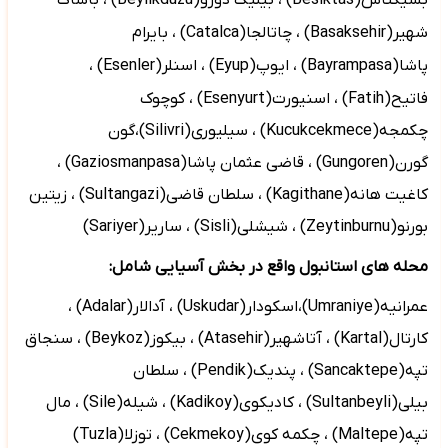
بشیکتاش(
Besiktas
)
، بیلیک دوزو(
Beylikduzu
)
، باشاک
شهیر(
Basaksehir
)
، چاتالجا(
Catalca
)
، بایرام
پاشا(
Bayrampasa
)
، ایوپ(
Eyup
) ، اسنلر(
Esenler
)
،
فاتیح(
Fatih
) ، اسنیورت(
Esenyurt
) ،
کوچوک
چکمجه(
Kucukcekmece
) ، سیلیوری(
Silivri
)،گون
گورن(
Gungoren
) ، قاضی عثمان پاشا(
Gaziosmanpasa
) ،
کاغیت هانه(
Kagithane
) ، سلطان قاضی(
Sultangazi
) ، زیتین
بورنو(
Zeytinburnu
) ، شیشلی(
Sisli
) ، ساریر(
Sariyer
)
محله های استانبول واقع در بخش آسیایی شامل:
عمرانیه(
Umraniye
)،اسکودار(
Uskudar
) ، آدالار(
Adalar
) ،
کارتال(
Kartal
) ، آتاشهیر(
Atasehir
) ، بیکوز(
Beykoz
) ، سنجاق
تپه(
Sancaktepe
) ، پندیک(
Pendik
) ، سلطان
بیلی(
Sultanbeyli
) ، کادیکوی(
Kadikoy
) ، شیله(
Sile
) ، مال
تپه(
Maltepe
) ، چکمه کوی(
Cekmekoy
) ، توزلا(
Tuzla
)