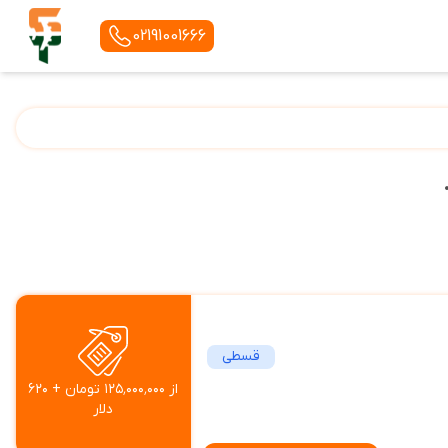
02191001666
قسطی
از ۱۲۵٬۰۰۰٬۰۰۰ تومان + ۶۲۰
دلار