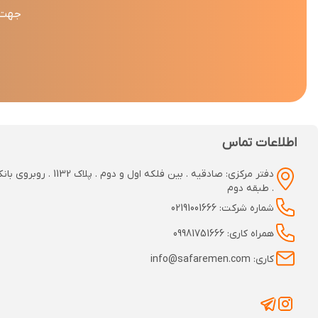
جهت د
اطلاعات تماس
دفتر مرکزی: صادقیه . بین فلکه اول و دوم
. طبقه دوم
شماره شرکت: 02191001666
همراه کاری: 09981751666
کاری: info@safaremen.com