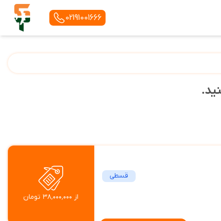
02191001666
نید.
قسطی
از ۳۸٬۰۰۰٬۰۰۰ تومان