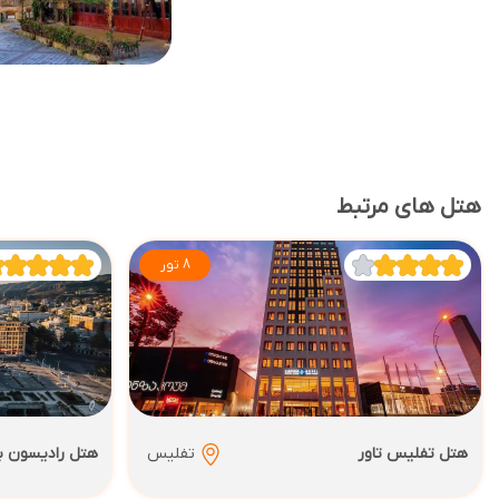
هتل های مرتبط
8 تور
هتل تفلیس تاور
تفلیس
هتل رادیسون بل