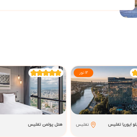
12 تور
و ایوریا تفلیس
تفلیس
هتل پولمن تفلیس