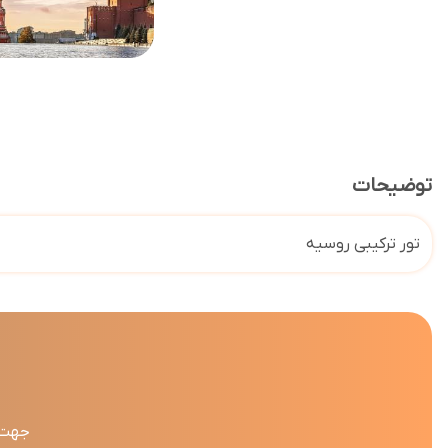
توضیحات
تور ترکیبی روسیه
جهت د