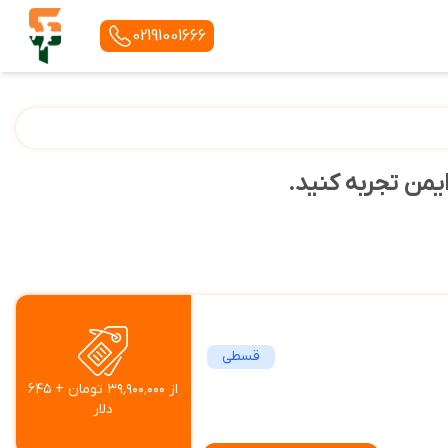
02191001666
ایمن تجربه کنید.
قسطی
از ۳۹٬۹۰۰٬۰۰۰ تومان + ۶۴۵
دلار