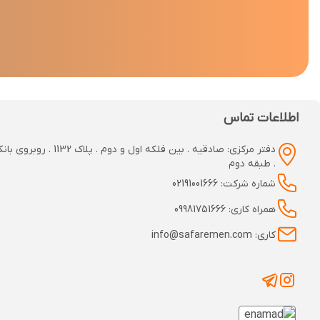
اطلاعات تماس
دفتر مرکزی: صادقیه . بین فلکه اول و دوم
. طبقه دوم
شماره شرکت: 02191001666
همراه کاری: 09981751666
کاری: info@safaremen.com