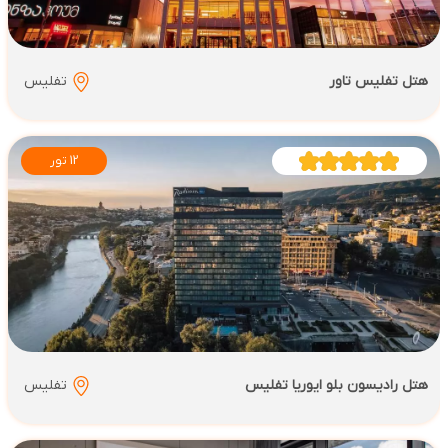
هتل تفلیس تاور
تفلیس
12 تور
هتل رادیسون بلو ایوریا تفلیس
تفلیس