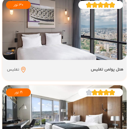
30 تور
هتل پولمن تفلیس
تفلیس
21 تور