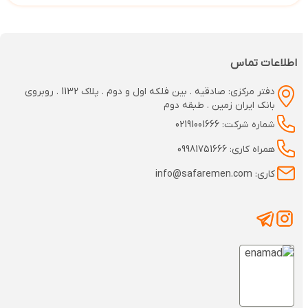
اطلاعات تماس
دفتر مرکزی: صادقیه . بین فلکه اول و دوم . پلاک 1132 . روبروی
بانک ایران زمین . طبقه دوم
شماره شرکت: 02191001666
همراه کاری: 09981751666
کاری: info@safaremen.com