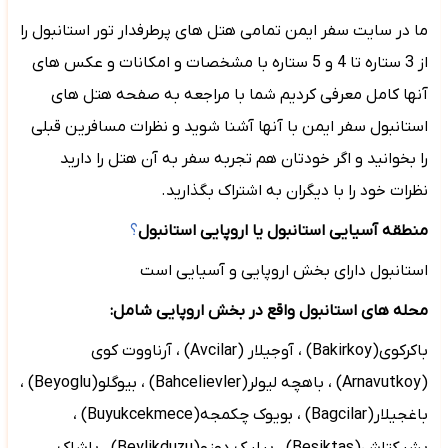
ما در سایت سفر ایمن تمامی هتل های پرطرفدار تور استانبول را
از 3 ستاره تا 4 و 5 ستاره با مشخصات و امکانات و عکس های
آنها کامل معرفی کردیم شما با مراجعه به صفحه هتل های
استانبول سفر ایمن با آنها آشنا شوید و نظرات مسافرین قبلی
را بخوانید و اگر خودتان هم تجربه سفر به آن هتل را دارید
نظرات خود را با دیگران به اشتراک بگذارید.
منطقه آسیایی استانبول یا اروپایی استانبول
؟
استانبول دارای بخش اروپایی و آسیایی است
محله های استانبول واقع در بخش اروپایی شامل:
باکرکوی(
Bakirkoy
) ، آوجیلار (
Avcilar
) ، آرناووت کوی
(
Arnavutkoy
) ، باهچه لیولر(
Bahcelievler
) ، بیوگلو(
Beyoglu
) ،
باغجیلار(
Bagcilar
) ، بویوک چکمجه(
Buyukcekmece
) ،