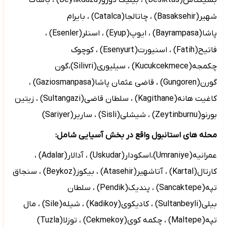
بشیکتاش(
Besiktas
)
، بیلیک دوزو(
Beylikduzu
)
، باشاک
شهیر(
Basaksehir
)
، چاتالجا(
Catalca
)
، بایرام
پاشا(
Bayrampasa
)
، ایوپ(
Eyup
) ، اسنلر(
Esenler
)
،
فاتیح(
Fatih
) ، اسنیورت(
Esenyurt
) ،
کوچوک
چکمجه(
Kucukcekmece
) ، سیلیوری(
Silivri
)،گون
گورن(
Gungoren
) ، قاضی عثمان پاشا(
Gaziosmanpasa
) ،
کاغیت هانه(
Kagithane
) ، سلطان قاضی(
Sultangazi
) ، زیتین
بورنو(
Zeytinburnu
) ، شیشلی(
Sisli
) ، ساریر(
Sariyer
)
محله های استانبول واقع در بخش آسیایی شامل:
عمرانیه(
Umraniye
)،اسکودار(
Uskudar
) ، آدالار(
Adalar
) ،
کارتال(
Kartal
) ، آتاشهیر(
Atasehir
) ، بیکوز(
Beykoz
) ، سنجاق
تپه(
Sancaktepe
) ، پندیک(
Pendik
) ، سلطان
بیلی(
Sultanbeyli
) ، کادیکوی(
Kadikoy
) ، شیله(
Sile
) ، مال
تپه(
Maltepe
) ، چکمه کوی(
Cekmekoy
) ، توزلا(
Tuzla
)