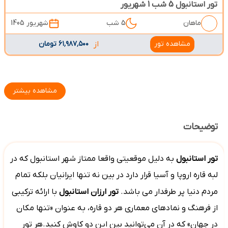
تور استانبول 5 شب 1 شهریور
ماهان
5 شب
شهریور 1405
مشاهده تور
از
۶۱٬۹۸۷٬۵۰۰ تومان
مشاهده بیشتر
توضیحات
تور
استانبول
به دلیل موقعیتی واقعا ممتاز شهر استانبول که در
لبه قاره اروپا و آسیا قرار دارد در بین نه تنها ایرانیان بلکه تمام
مردم دنیا پر طرفدار می باشد.
تور ارزان استانبول
با ارائه ترکیبی
از فرهنگ و نمادهای معماری هر دو قاره، به عنوان «تنها مکان
در جهان» که در آن می‌توانید بین این دو کاوش کنید.هر تور