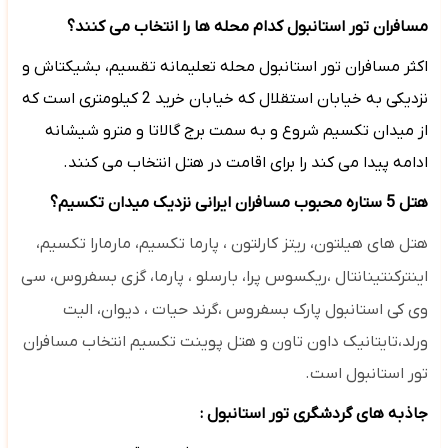
مسافران تور استانبول کدام محله ها را انتخاب می کنند؟
اکثر مسافران تور استانبول محله تعلیمانه تقسیم، بشیکتاش و
نزدیکی به خیابان استقلال که خیابان خرید 2 کیلومتری است که
از میدان تکسیم شروع و به سمت برج گالاتا و مترو شیشانه
ادامه پیدا می کند را برای اقامت در هتل انتخاب می کنند.
هتل 5 ستاره محبوب مسافران ایرانی نزدیک میدان تکسیم؟
هتل های
هیلتون، ریتز کارلتون ،
پارما تکسیم،
مارمارا تکسیم،
اینترکنتینانتال ،ریکسوس پرا، بارسلو ،
پارما، گزی بسفروس،
سی
وی کی استانبول پارک بسفروس ،گرند حیات ، دیوان،
الیت
ورلد،تایتانیک داون تاون و هتل پوینت تکسیم انتخاب مسافران
تور استانبول است.
جاذبه های گردشگری تور استانبول :