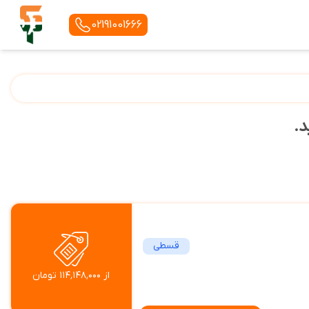
02191001666
د.
قسطی
از ۱۱۴٬۱۴۸٬۰۰۰ تومان