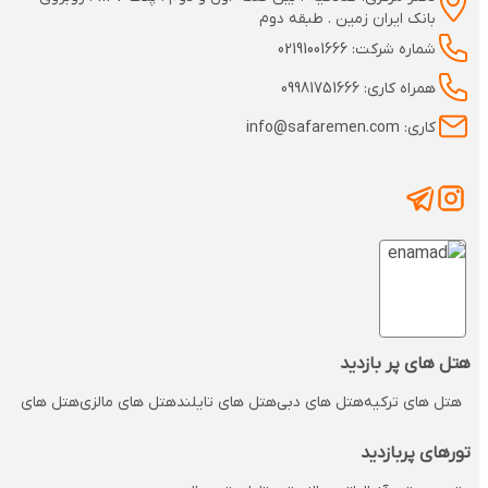
بانک ایران زمین . طبقه دوم
شماره شرکت: 02191001666
همراه کاری: 09981751666
کاری: info@safaremen.com
هتل های پر بازدید
هتل های ترکیه
هتل های دبی
هتل های تایلند
هتل های مالزی
هتل های مالدی
تورهای پربازدید