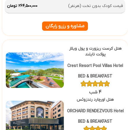
قیمت کودک بدون تخت (هرنفر)
۲۶۴٬۵۰۰٬۰۰۰ تومان
مشاوره و رزرو رایگان
هتل کرست ریزورت و پول ویلاز
پوکت تایلند
Crest Resort Pool Villas Hotel
BED & BREAKFAST
4 شب
هتل اورچارد رندزوئس
ORCHARD RENDEZVOUS Hotel
BED & BREAKFAST