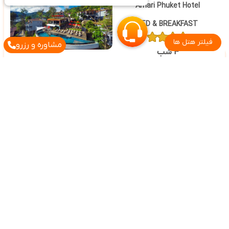
Amari Phuket Hotel
BED & BREAKFAST
فیلتر هتل ها
مشاوره و رزرو
4 شب
اورچارد سنگاپور
Orchard Hotel Singapore
BED & BREAKFAST
3 شب
هتل پارک رویال
PARK ROYAL Hotel
BED & BREAKFAST
4 شب
سایر تاریخ های برگزاری