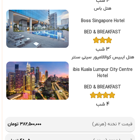
4 شب
هتل باس
Boss Singapore Hotel
BED & BREAKFAST
3 شب
هتل ایبیس کوالالامپور سیتی سنتر
ibis Kuala Lumpur City Centre
Hotel
BED & BREAKFAST
4 شب
قیمت 2 تخته (هرنفر)
۳۸۲٬۵۰۰٬۰۰۰ تومان