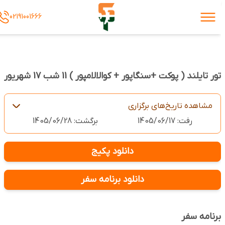
02191001666
تور تایلند ( پوکت +سنگاپور + کوالالامپور ) 11 شب 17 شهریور
مشاهده تاریخ‌های برگزاری
رفت: 1405/06/17
برگشت: 1405/06/28
دانلود پکیج
دانلود برنامه سفر
برنامه سفر