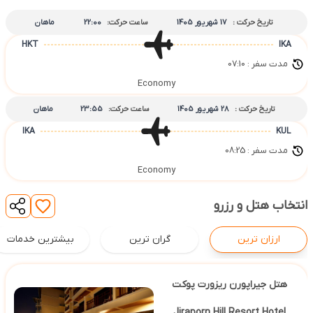
تاریخ حرکت :
17 شهریور 1405
ساعت حرکت:
22:00
ماهان
HKT
IKA
مدت سفر : 07:10
Economy
تاریخ حرکت :
28 شهریور 1405
ساعت حرکت:
23:55
ماهان
IKA
KUL
مدت سفر : 08:25
Economy
انتخاب هتل و رزرو
ارزان ترین
گران ترین
بیشترین خدمات
هتل جیراپورن ریزورت پوکت
Jiraporn Hill Resort Hotel