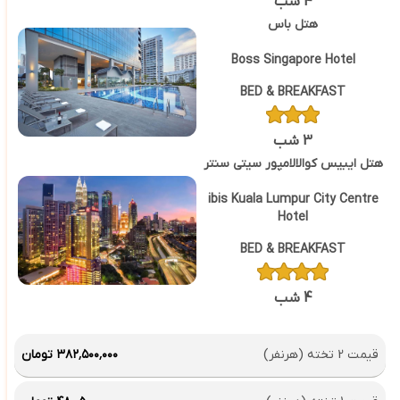
4 شب
هتل باس
Boss Singapore Hotel
BED & BREAKFAST
3 شب
هتل ایبیس کوالالامپور سیتی سنتر
ibis Kuala Lumpur City Centre
Hotel
BED & BREAKFAST
4 شب
قیمت 2 تخته (هرنفر)
۳۸۲٬۵۰۰٬۰۰۰ تومان