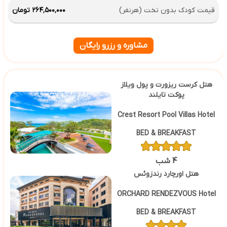
قیمت کودک بدون تخت (هرنفر)
۲۶۴٬۵۰۰٬۰۰۰ تومان
مشاوره و رزرو رایگان
هتل کرست ریزورت و پول ویلاز
پوکت تایلند
Crest Resort Pool Villas Hotel
BED & BREAKFAST
4 شب
هتل اورچارد رندزوئس
ORCHARD RENDEZVOUS Hotel
BED & BREAKFAST