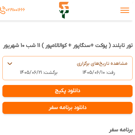
02191001666
تور تایلند ( پوکت +سنگاپور + کوالالامپور ) 11 شب 10 شهریور
مشاهده تاریخ‌های برگزاری
رفت: 1405/06/10
برگشت: 1405/06/21
دانلود پکیج
دانلود برنامه سفر
برنامه سفر