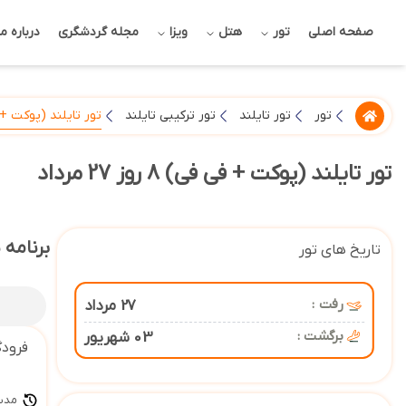
صفحه اصلی
تور
هتل
ویزا
مجله گردشگری
درباره ما
تور تایلند (پوکت + فی فی) 8 
تور
تور تایلند
تور ترکیبی تایلند
تور تایلند (پوکت + فی فی) 8 روز 27 مرداد
برنامه 
تاریخ های تور
رفت :
27 مرداد
برگشت :
03 شهریور
فرودگ
مدت س