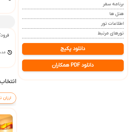
برنامه سفر
هتل ها
اطلاعات تور
تورهای مرتبط
فرودگ
دانلود پکیج
مدت س
دانلود PDF همکاران
انتخاب 
ارزان ت