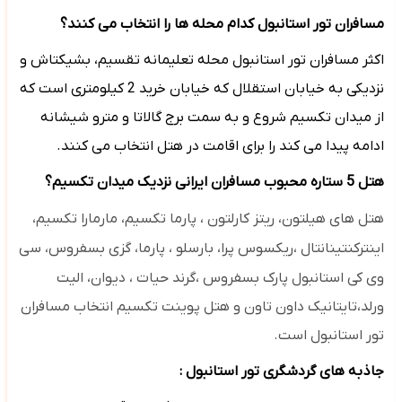
مسافران تور استانبول کدام محله ها را انتخاب می کنند؟
اکثر مسافران تور استانبول محله تعلیمانه تقسیم، بشیکتاش و
نزدیکی به خیابان استقلال که خیابان خرید 2 کیلومتری است که
از میدان تکسیم شروع و به سمت برج گالاتا و مترو شیشانه
ادامه پیدا می کند را برای اقامت در هتل انتخاب می کنند.
هتل 5 ستاره محبوب مسافران ایرانی نزدیک میدان تکسیم؟
هتل های
هیلتون، ریتز کارلتون ،
پارما تکسیم،
مارمارا تکسیم،
اینترکنتینانتال ،ریکسوس پرا، بارسلو ،
پارما، گزی بسفروس،
سی
وی کی استانبول پارک بسفروس ،گرند حیات ، دیوان،
الیت
ورلد،تایتانیک داون تاون و هتل پوینت تکسیم انتخاب مسافران
تور استانبول است.
جاذبه های گردشگری تور استانبول :