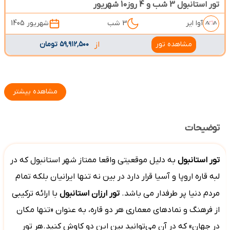
تور استانبول 3 شب و 4 روز10 شهریور
آوا ایر
3 شب
شهریور 1405
مشاهده تور
از
۵۹٬۹۱۲٬۵۰۰ تومان
مشاهده بیشتر
توضیحات
تور
استانبول
به دلیل موقعیتی واقعا ممتاز شهر استانبول که در
لبه قاره اروپا و آسیا قرار دارد در بین نه تنها ایرانیان بلکه تمام
مردم دنیا پر طرفدار می باشد.
تور ارزان استانبول
با ارائه ترکیبی
از فرهنگ و نمادهای معماری هر دو قاره، به عنوان «تنها مکان
در جهان» که در آن می‌توانید بین این دو کاوش کنید.هر تور