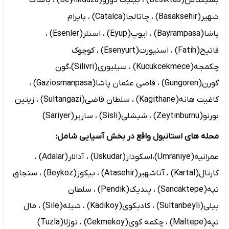
بشیکتاش(
Besiktas
)
، بیلیک دوزو(
Beylikduzu
)
، باشاک
شهیر(
Basaksehir
)
، چاتالجا(
Catalca
)
، بایرام
پاشا(
Bayrampasa
)
، ایوپ(
Eyup
) ، اسنلر(
Esenler
)
،
فاتیح(
Fatih
) ، اسنیورت(
Esenyurt
) ،
کوچوک
چکمجه(
Kucukcekmece
) ، سیلیوری(
Silivri
)،گون
گورن(
Gungoren
) ، قاضی عثمان پاشا(
Gaziosmanpasa
) ،
کاغیت هانه(
Kagithane
) ، سلطان قاضی(
Sultangazi
) ، زیتین
بورنو(
Zeytinburnu
) ، شیشلی(
Sisli
) ، ساریر(
Sariyer
)
محله های استانبول واقع در بخش آسیایی شامل:
عمرانیه(
Umraniye
)،اسکودار(
Uskudar
) ، آدالار(
Adalar
) ،
کارتال(
Kartal
) ، آتاشهیر(
Atasehir
) ، بیکوز(
Beykoz
) ، سنجاق
تپه(
Sancaktepe
) ، پندیک(
Pendik
) ، سلطان
بیلی(
Sultanbeyli
) ، کادیکوی(
Kadikoy
) ، شیله(
Sile
) ، مال
تپه(
Maltepe
) ، چکمه کوی(
Cekmekoy
) ، توزلا(
Tuzla
)