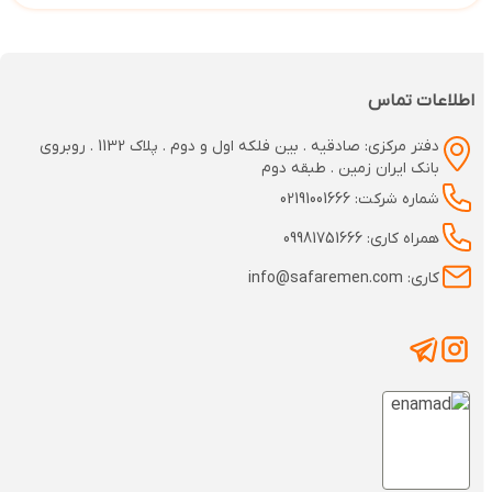
اطلاعات تماس
دفتر مرکزی: صادقیه . بین فلکه اول و دوم . پلاک 1132 . روبروی
بانک ایران زمین . طبقه دوم
شماره شرکت: 02191001666
همراه کاری: 09981751666
کاری: info@safaremen.com