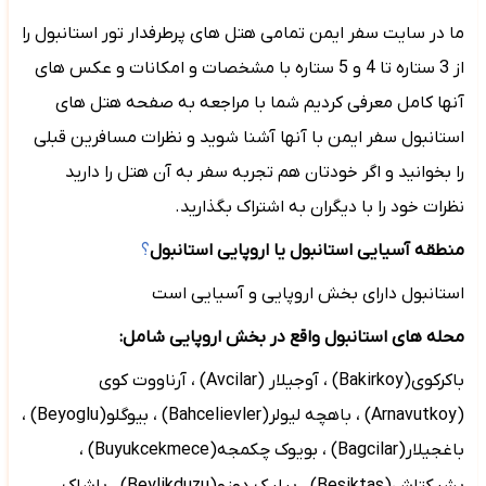
ما در سایت سفر ایمن تمامی هتل های پرطرفدار تور استانبول را
از 3 ستاره تا 4 و 5 ستاره با مشخصات و امکانات و عکس های
آنها کامل معرفی کردیم شما با مراجعه به صفحه هتل های
استانبول سفر ایمن با آنها آشنا شوید و نظرات مسافرین قبلی
را بخوانید و اگر خودتان هم تجربه سفر به آن هتل را دارید
نظرات خود را با دیگران به اشتراک بگذارید.
منطقه آسیایی استانبول یا اروپایی استانبول
؟
استانبول دارای بخش اروپایی و آسیایی است
محله های استانبول واقع در بخش اروپایی شامل:
باکرکوی(
Bakirkoy
) ، آوجیلار (
Avcilar
) ، آرناووت کوی
(
Arnavutkoy
) ، باهچه لیولر(
Bahcelievler
) ، بیوگلو(
Beyoglu
) ،
باغجیلار(
Bagcilar
) ، بویوک چکمجه(
Buyukcekmece
) ،