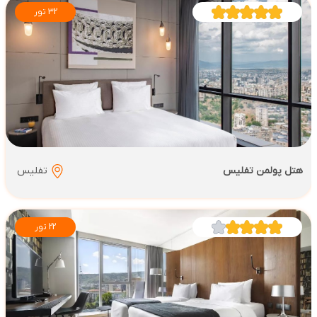
32 تور
هتل پولمن تفلیس
تفلیس
22 تور