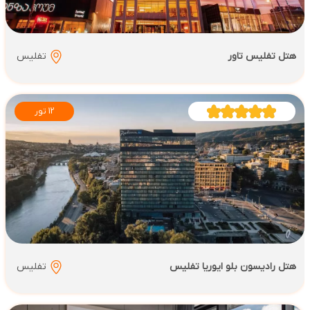
هتل تفلیس تاور
تفلیس
12 تور
هتل رادیسون بلو ایوریا تفلیس
تفلیس