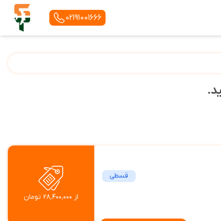
02191001666
د.
قسطی
از ۲۸٬۴۰۰٬۰۰۰ تومان