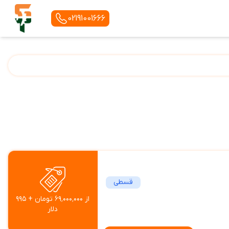
02191001666
قسطی
از ۶۹٬۰۰۰٬۰۰۰ تومان + ۹۹۵
دلار