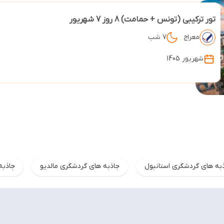
تور ترکیبی (تونس + حمامت) 8 روز 7 شهریور
معراج
7 شب
شهریور 1405
به های گردشگری استانبول
جاذبه های گردشگری مالدیو
جاذبه