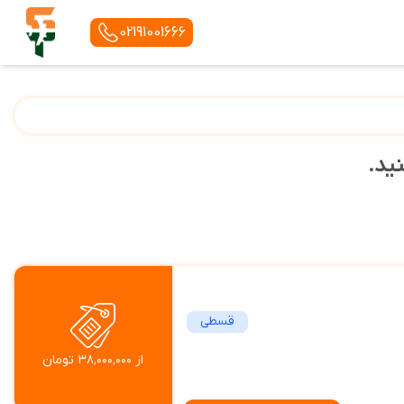
02191001666
نید.
قسطی
از ۳۸٬۰۰۰٬۰۰۰ تومان