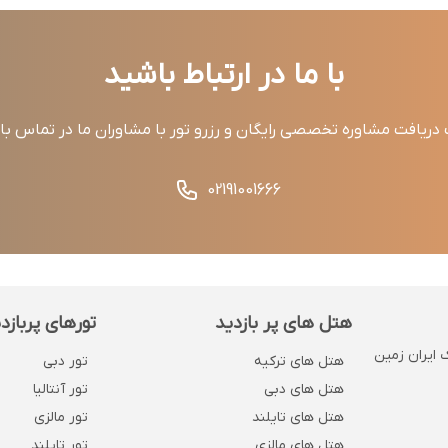
با ما در ارتباط باشید
ریافت مشاوره تخصصی رایگان و رزرو تور با مشاوران ما در تماس ب
02191001666
هتل های پر بازدید
تورهای پربازد
 . پلاک 1132 . روبروی بانک ایران زمین
هتل های ترکیه
تور دبی
هتل های دبی
تور آنتالیا
هتل های تایلند
تور مالزی
هتل های مالزی
تور تایلند