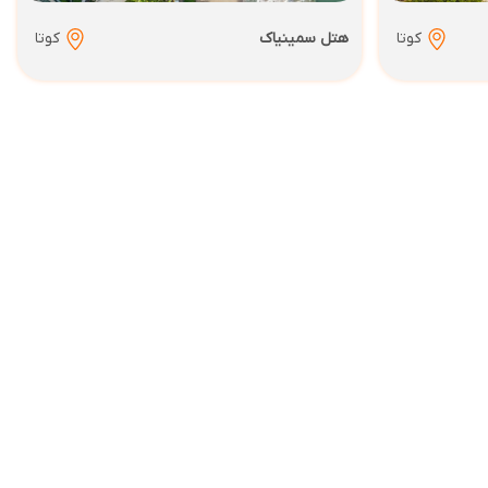
کوتا
هتل سمینیاک
کوتا