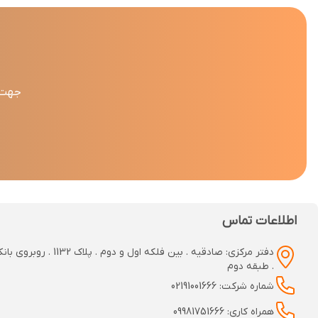
جهت د
اطلاعات تماس
دفتر مرکزی: صادقیه . بین فلکه اول و دوم
. طبقه دوم
شماره شرکت: 02191001666
همراه کاری: 09981751666