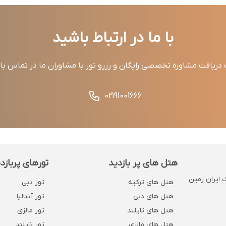
با ما در ارتباط باشید
ریافت مشاوره تخصصی رایگان و رزرو تور با مشاوران ما در تماس ب
02191001666
هتل های پر بازدید
تورهای پربازد
 . پلاک 1132 . روبروی بانک ایران زمین
هتل های ترکیه
تور دبی
هتل های دبی
تور آنتالیا
هتل های تایلند
تور مالزی
هتل های مالزی
تور تایلند