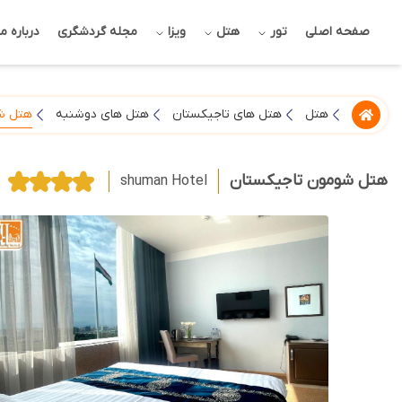
صفحه اصلی
تور
هتل
ویزا
مجله گردشگری
درباره ما
هتل ش
هتل
هتل های تاجیکستان
هتل های دوشنبه
هتل شومون تاجیکستان
shuman Hotel