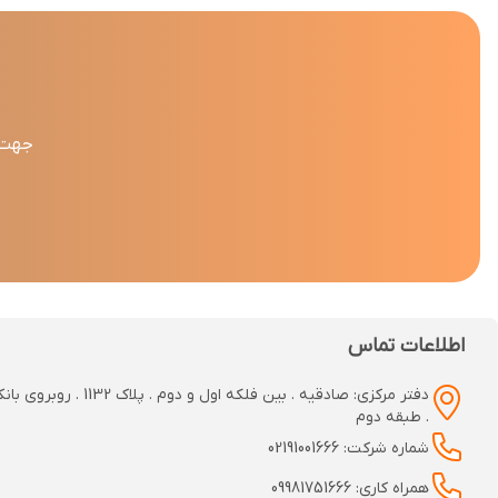
جهت د
اطلاعات تماس
دفتر مرکزی: صادقیه . بین فلکه اول و دوم
. طبقه دوم
شماره شرکت: 02191001666
همراه کاری: 09981751666