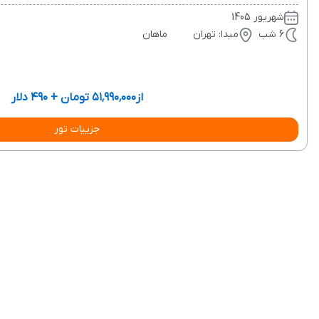
شهریور 1405
6 شب
مبدا: تهران
ماهان
از
۵۱٬۹۹۰٬۰۰۰ تومان + ۴۹۰ دلار
جزییات تور