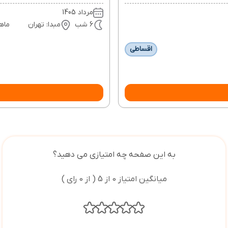
مرداد 1405
6 شب
مبدا: تهران
ماه
اقساطی
به این صفحه چه امتیازی می دهید؟
میانگین امتیاز 0 از 5 ( از 0 رای )