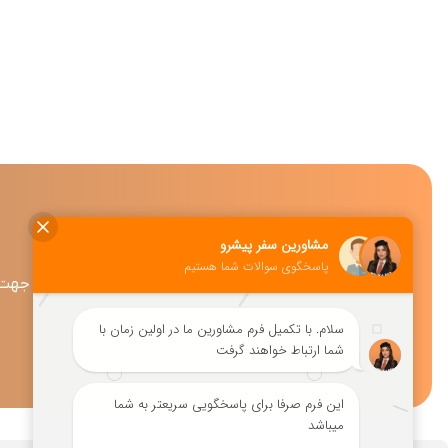
جهت د