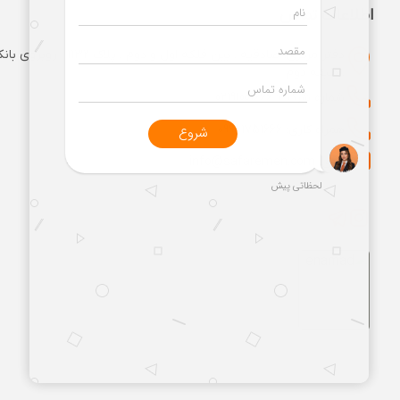
اطلاعات تماس
دفتر مرکزی: صادقیه . بین فلکه اول و دوم
. طبقه دوم
شماره شرکت: 02191001666
همراه کاری: 09981751666
کاری: info@safaremen.com