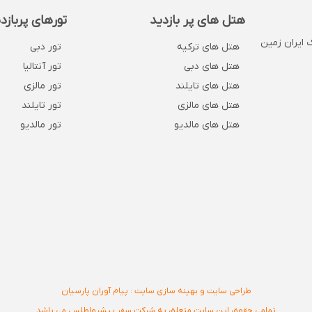
هتل های پر بازدید
تورهای پربازد
 . پلاک 1132 . روبروی بانک ایران زمین
هتل های ترکیه
تور دبی
هتل های دبی
تور آنتالیا
هتل های تایلند
تور مالزی
هتل های مالزی
تور تایلند
هتل های مالدیو
تور مالدیو
طراحی سایت و بهینه سازی سایت : پیام آوران پارسیان
تمامی حقوق این سایت متعلق به شرکت سفر پیشرواطلس می باشد