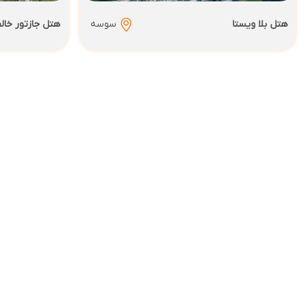
هتل بلا ویستا
سوسه
هتل جازتور خا