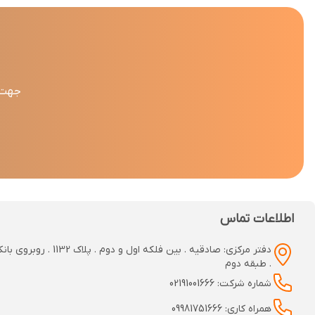
جهت د
اطلاعات تماس
دفتر مرکزی: صادقیه . بین فلکه اول و دوم
. طبقه دوم
شماره شرکت: 02191001666
همراه کاری: 09981751666