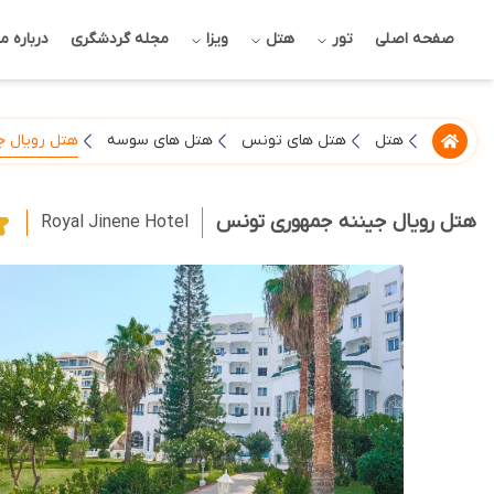
صفحه اصلی
تور
هتل
ویزا
مجله گردشگری
درباره ما
هتل رویال ج
هتل
هتل های تونس
هتل های سوسه
هتل رویال جیننه جمهوری تونس
Royal Jinene Hotel