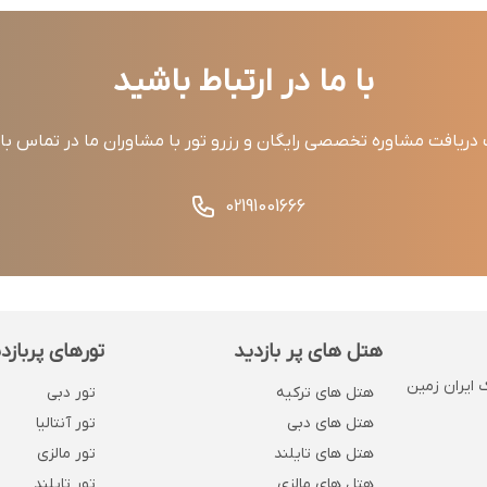
با ما در ارتباط باشید
ریافت مشاوره تخصصی رایگان و رزرو تور با مشاوران ما در تماس ب
02191001666
هتل های پر بازدید
تورهای پربازد
 . پلاک 1132 . روبروی بانک ایران زمین
هتل های ترکیه
تور دبی
هتل های دبی
تور آنتالیا
هتل های تایلند
تور مالزی
هتل های مالزی
تور تایلند