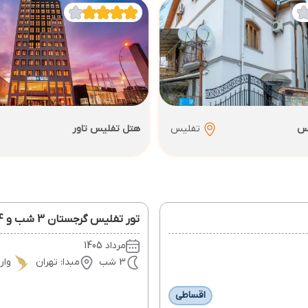
یس
تفلیس
هتل تفلیس تاور
تور تفلیس گرجستان 3 شب و 4 روز 19 مرداد
مرداد 1405
3 شب
مبدا: تهران
وا
اقساطی