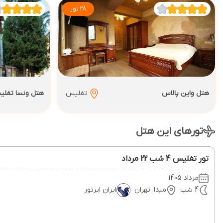
28 تور
هتل واین پالاس
تفلیس
هتل ونسا تفل
تورهای این هتل
تور تفلیس 4 شب 22 مرداد
مرداد 1405
4 شب
مبدا: تهران
ایران ایرتور