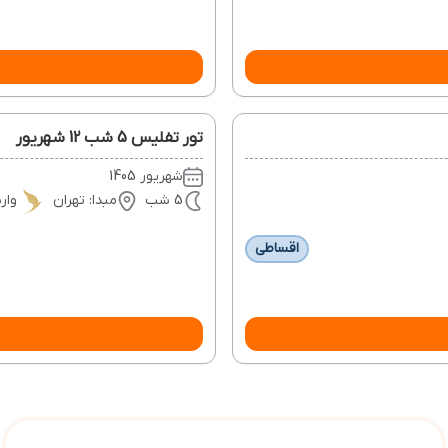
تور تفلیس 5 شب 12 شهریور
شهریور 1405
5 شب
مبدا: تهران
وار
اقساطی