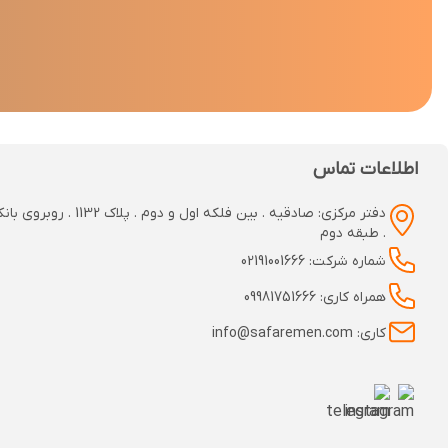
اطلاعات تماس
دفتر مرکزی: صادقیه . بین فلکه اول و دوم
. طبقه دوم
شماره شرکت: 02191001666
همراه کاری: 09981751666
کاری: info@safaremen.com