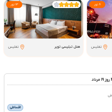
8 تور
13 تور
تفلیس
هتل تبلیسی تویر
تفلیس
رش
اقساطی