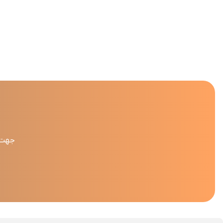
جهت د