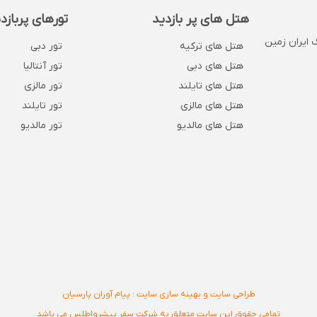
هتل های پر بازدید
تورهای پربازد
 . پلاک 1132 . روبروی بانک ایران زمین
هتل های ترکیه
تور دبی
هتل های دبی
تور آنتالیا
هتل های تایلند
تور مالزی
هتل های مالزی
تور تایلند
هتل های مالدیو
تور مالدیو
طراحی سایت و بهینه سازی سایت : پیام آوران پارسیان
تمامی حقوق این سایت متعلق به شرکت سفر پیشرواطلس می باشد