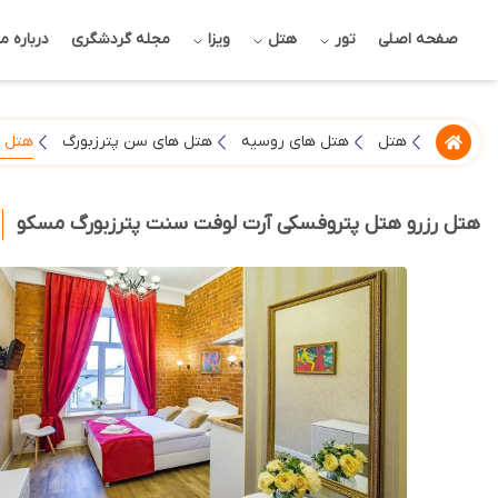
صفحه اصلی
تور
هتل
ویزا
مجله گردشگری
درباره ما
هتل پ
هتل
هتل های روسیه
هتل های سن پترزبورگ
هتل رزرو هتل پتروفسکی آرت لوفت سنت پترزبورگ مسکو