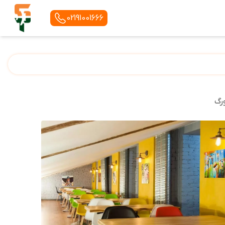
02191001666
رگ