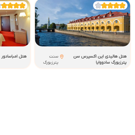
هتل هالیدی این اکسپرس سن
سنت
هتل امباسادور 
پترزبورگ سادووایا
پترزبورگ