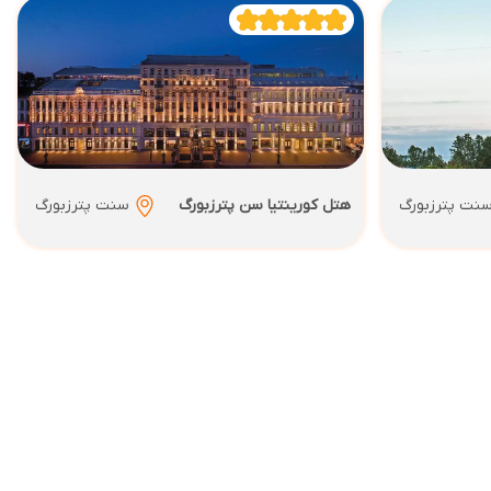
نت پترزبورگ
هتل کورینتیا سن پترزبورگ
سنت پترزبورگ