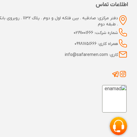
اطلاعات تماس
دفتر مرکزی: صادقیه . بین فلکه اول و دوم
. طبقه دوم
شماره شرکت: 02191001666
همراه کاری: 09981751666
کاری: info@safaremen.com