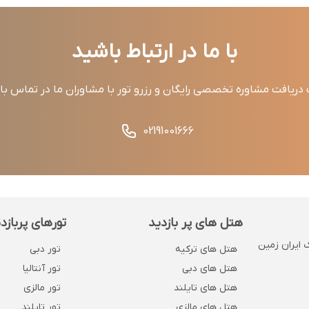
با ما در ارتباط باشید
ریافت مشاوره تخصصی رایگان و رزرو تور با مشاوران ما در تماس ب
02191001666
هتل های پر بازدید
تورهای پربازد
 . پلاک 1132 . روبروی بانک ایران زمین
هتل های ترکیه
تور دبی
هتل های دبی
تور آنتالیا
هتل های تایلند
تور مالزی
هتل های مالزی
تور تایلند