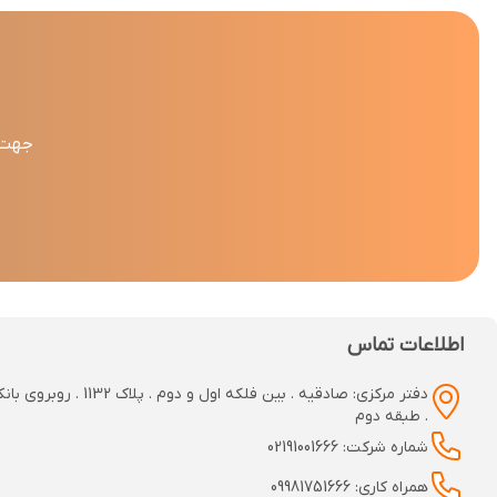
جهت د
اطلاعات تماس
دفتر مرکزی: صادقیه . بین فلکه اول و دوم
. طبقه دوم
شماره شرکت: 02191001666
همراه کاری: 09981751666