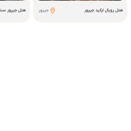
هتل رویال ارکید جیپور
جیپور
هتل جیپور سنت