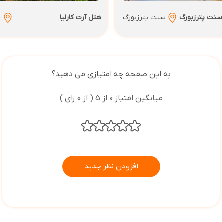
سنت پترزبورگ
سنت پترزبورگ
هتل آرت کارلیا
س
به این صفحه چه امتیازی می دهید؟
میانگین امتیاز 0 از 5 ( از 0 رای )
افزودن نظر جدید