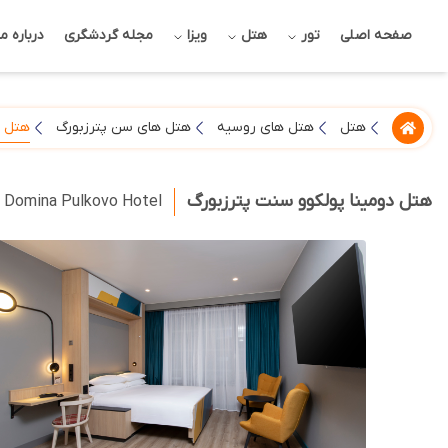
صفحه اصلی
تور
هتل
ویزا
مجله گردشگری
درباره ما
هتل د
هتل
هتل های روسیه
هتل های سن پترزبورگ
هتل دومینا پولکوو سنت پترزبورگ
Domina Pulkovo Hotel