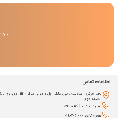
جهت د
اطلاعات تماس
دفتر مرکزی: صادقیه . بین فلکه اول و دوم
. طبقه دوم
شماره شرکت: 02191001666
همراه کاری: 09981751666