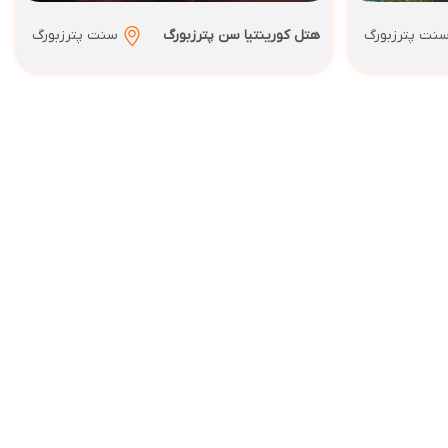
نت پترزبورگ
هتل کورینتیا سن پترزبورگ
سنت پترزبورگ