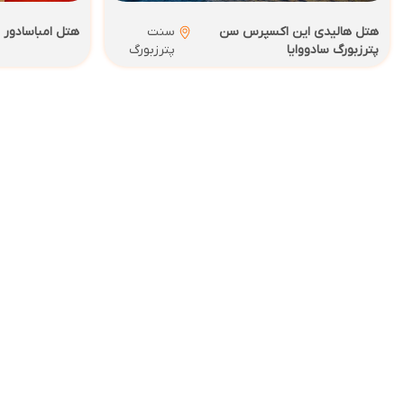
هتل هالیدی این اکسپرس سن
سنت
هتل امباسادور 
پترزبورگ سادووایا
پترزبورگ