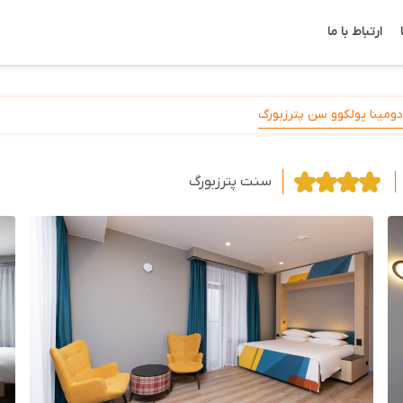
ارتباط با ما
ومینا پولکوو سن پترزبورگ
سنت پترزبورگ