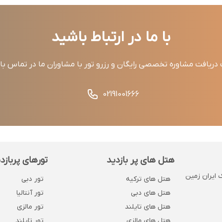
با ما در ارتباط باشید
ریافت مشاوره تخصصی رایگان و رزرو تور با مشاوران ما در تماس ب
02191001666
هتل های پر بازدید
تورهای پربازد
 . پلاک 1132 . روبروی بانک ایران زمین
هتل های ترکیه
تور دبی
هتل های دبی
تور آنتالیا
هتل های تایلند
تور مالزی
هتل های مالزی
تور تایلند