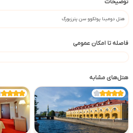
توضیحات
هتل دومینا پولکوو سن پترزبورگ
فاصله تا امکان عمومی
هتل‌های مشابه