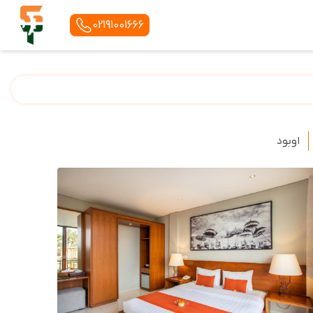
02191001666
اوبود