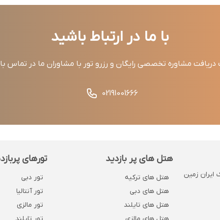
با ما در ارتباط باشید
ریافت مشاوره تخصصی رایگان و رزرو تور با مشاوران ما در تماس ب
02191001666
هتل های پر بازدید
تورهای پربازد
 . پلاک 1132 . روبروی بانک ایران زمین
هتل های ترکیه
تور دبی
هتل های دبی
تور آنتالیا
هتل های تایلند
تور مالزی
هتل های مالزی
تور تایلند