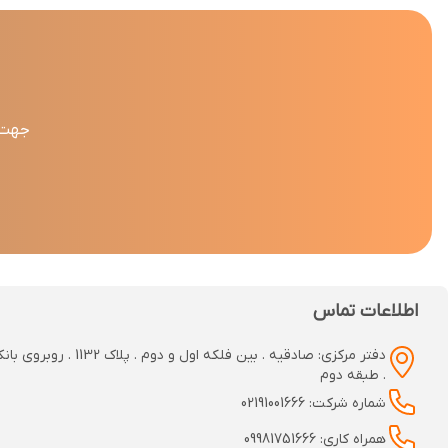
جهت د
اطلاعات تماس
دفتر مرکزی: صادقیه . بین فلکه اول و دوم
. طبقه دوم
شماره شرکت: 02191001666
همراه کاری: 09981751666