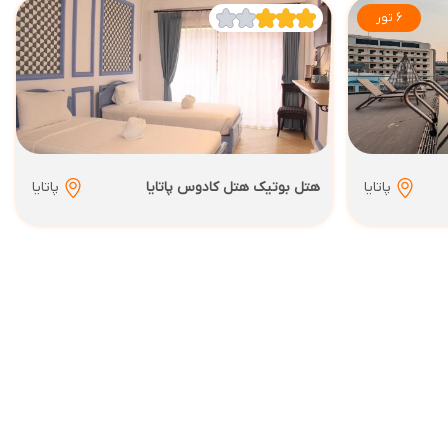
6 تور
پاتایا
هتل بوتیک هتل کادوس پاتایا
پاتایا