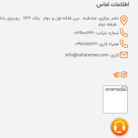
اطلاعات تماس
دفتر مرکزی: صادقیه . بین فلکه اول و دوم
. طبقه دوم
شماره شرکت: 02191001666
همراه کاری: 09981751666
کاری: info@safaremen.com