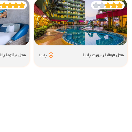
هتل فوفایا ریزورت پاتایا
پاتایا
هتل براکودا پاتای