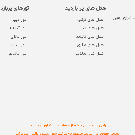
هتل های پر بازدید
تورهای پربازد
 . پلاک 1132 . روبروی بانک ایران زمین
هتل های ترکیه
تور دبی
هتل های دبی
تور آنتالیا
هتل های تایلند
تور مالزی
هتل های مالزی
تور تایلند
هتل های مالدیو
تور مالدیو
طراحی سایت و بهینه سازی سایت : پیام آوران پارسیان
تمامی حقوق این سایت متعلق به شرکت سفر پیشرواطلس می باشد