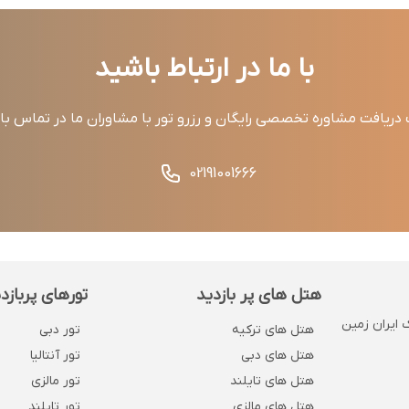
با ما در ارتباط باشید
ریافت مشاوره تخصصی رایگان و رزرو تور با مشاوران ما در تماس ب
02191001666
هتل های پر بازدید
تورهای پربازد
 . پلاک 1132 . روبروی بانک ایران زمین
هتل های ترکیه
تور دبی
هتل های دبی
تور آنتالیا
هتل های تایلند
تور مالزی
هتل های مالزی
تور تایلند