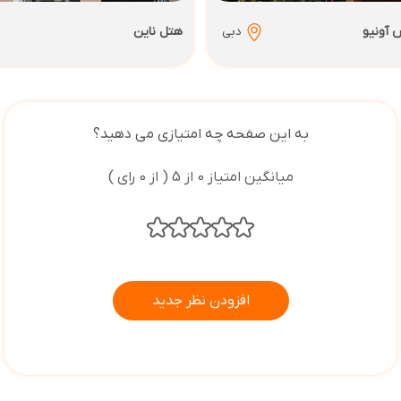
آونیو
دبی
هتل ناین
به این صفحه چه امتیازی می دهید؟
میانگین امتیاز 0 از 5 ( از 0 رای )
افزودن نظر جدید