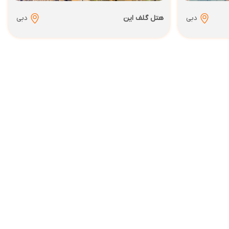
دبی
هتل گلف این
دبی