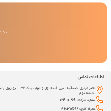
جهت د
اطلاعات تماس
دفتر مرکزی: صادقیه . بین فلکه اول و دوم
. طبقه دوم
شماره شرکت: 02191001666
همراه کاری: 09981751666