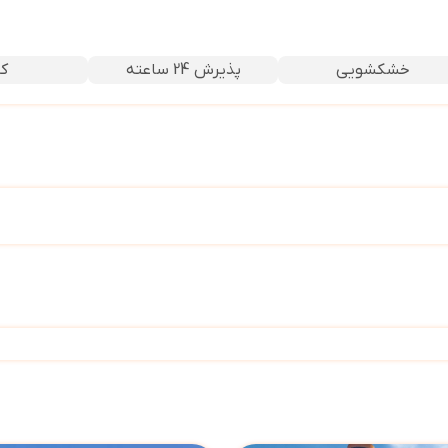
خشکشویی
پذیرش 24 ساعته
کا