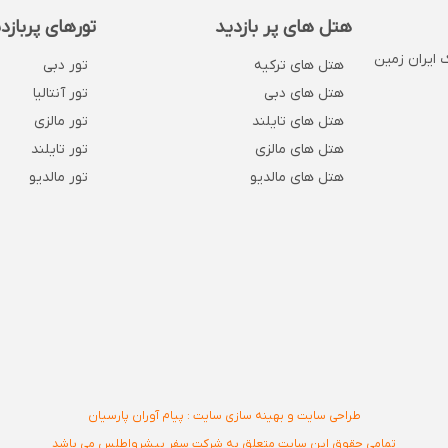
هتل های پر بازدید
تورهای پربازد
 . پلاک 1132 . روبروی بانک ایران زمین
هتل های ترکیه
تور دبی
هتل های دبی
تور آنتالیا
هتل های تایلند
تور مالزی
هتل های مالزی
تور تایلند
هتل های مالدیو
تور مالدیو
طراحی سایت و بهینه سازی سایت : پیام آوران پارسیان
تمامی حقوق این سایت متعلق به شرکت سفر پیشرواطلس می باشد