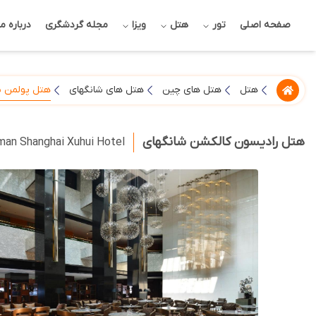
صفحه اصلی
تور
هتل
ویزا
مجله گردشگری
درباره ما
هتل پولمن ش
هتل
هتل های چین
هتل های شانگهای
هتل رادیسون کالکشن شانگهای
man Shanghai Xuhui Hotel