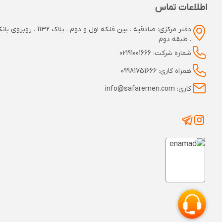
اطلاعات تماس
دفتر مرکزی: صادقیه . بین فلکه اول و دوم
. طبقه دوم
شماره شرکت: 02191001666
همراه کاری: 09981751666
کاری: info@safaremen.com