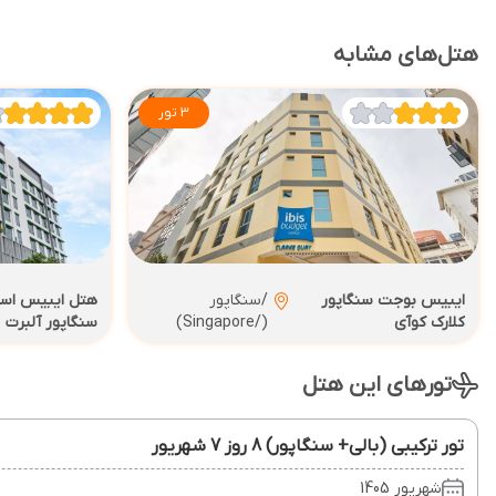
هتل‌های مشابه
3 تور
ایبیس بوجت سنگاپور
/سنگاپور
هتل ایبیس استا
کلارک کوآی
(/Singapore)
سنگاپور آلبرت
تورهای این هتل
تور ترکیبی (بالی+ سنگاپور) 8 روز 7 شهریور
شهریور 1405