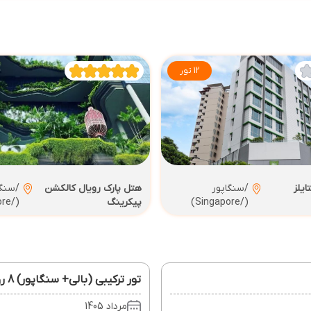
12 تور
یلز
/سنگاپور
هتل پارک رویال کالکشن
/سنگا
(/Singapore)
پیکرینگ
(/Singapore)
تور ترکیبی (بالی+ سنگاپور) 8 روز 31 مرداد
مرداد 1405