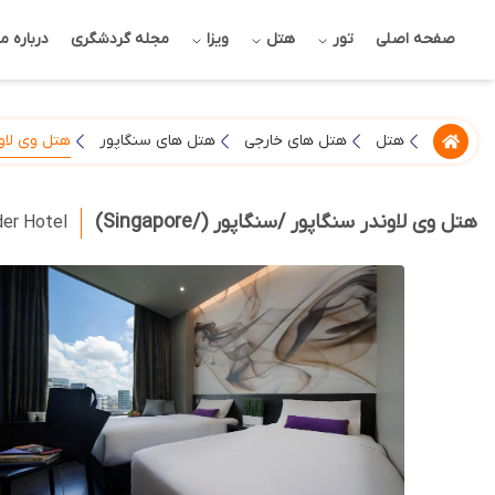
صفحه اصلی
تور
هتل
ویزا
مجله گردشگری
درباره ما
هتل وی لاو
هتل
هتل های خارجی
هتل های سنگاپور
هتل وی لاوندر سنگاپور /سنگاپور (/Singapore)
der Hotel