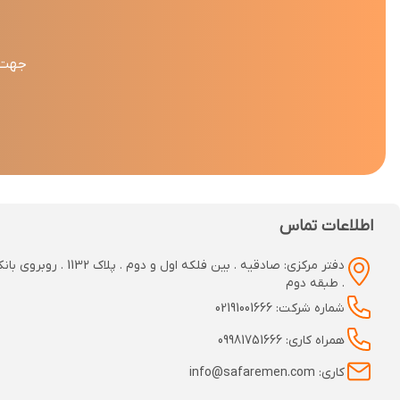
جهت د
اطلاعات تماس
دفتر مرکزی: صادقیه . بین فلکه اول و دوم
. طبقه دوم
شماره شرکت: 02191001666
همراه کاری: 09981751666
کاری: info@safaremen.com