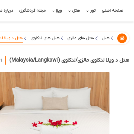
صفحه اصلی
تور
هتل
ویزا
مجله گردشگری
درباره ما
هتل د ویلا لن
هتل
هتل های مالزی
هتل های لنکاوی
هتل د ویلا لنکاوی مالزی/لنکاوی (Malaysia/Langkawi)
i