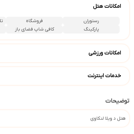
امکانات هتل
رستوران
فروشگاه
تل
پارکینگ
کافی شاپ فضای باز
امکانات ورزشی
استخر سرباز
باشگاه بدنسازی
خدمات اینترنت
اینترنت بیسیم در لابی (شارژ جداگانه)
اینترنت بیسیم رایگان
توضیحات
هتل د ویلا لنکاوی