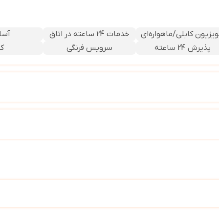
ویزیون کابلی/ماهواره‌ای
خدمات 24 ساعته در اتاق
آسا
پذیرش 24 ساعته
سرویس فرنگی
کا
استخر سرپوشیده
 در لابی
اینترنت بیسیم در اتاقها (شارژ جداگانه)
اینترنت بیسیم را