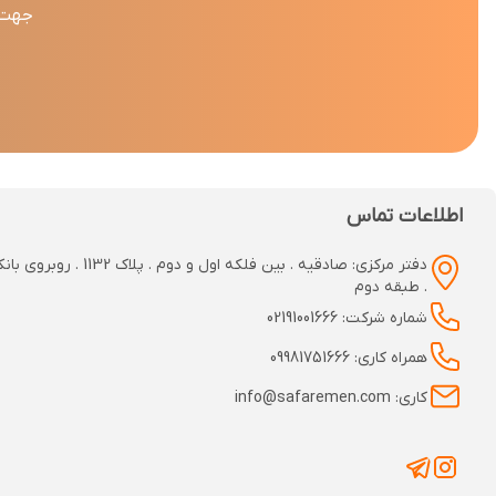
جهت د
اطلاعات تماس
دفتر مرکزی: صادقیه . بین فلکه اول و دوم
. طبقه دوم
شماره شرکت: 02191001666
همراه کاری: 09981751666
کاری: info@safaremen.com