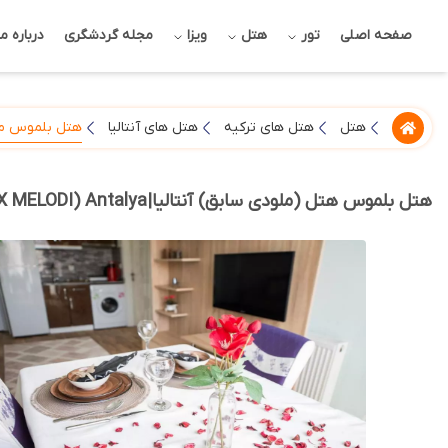
صفحه اصلی
تور
هتل
ویزا
مجله گردشگری
درباره ما
هتل بلموس ملو
هتل
هتل های ترکیه
هتل های آنتالیا
هتل بلموس هتل (ملودی سابق) آنتالیا|BELMUS Hotel (EX MELODI) Antalya