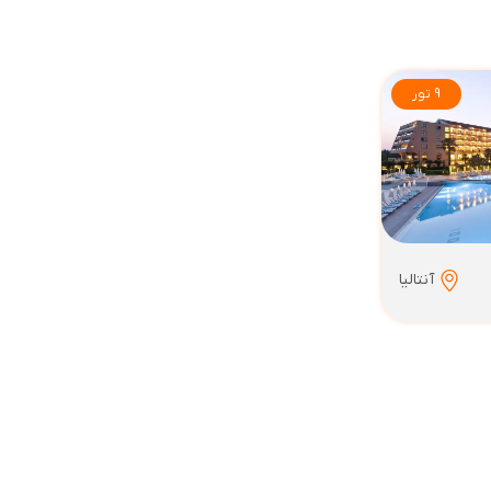
9 تور
آنتالیا