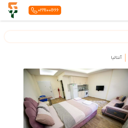
02191001666
آنتالیا