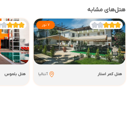
هتل‌های مشابه
7 تور
هتل کمر استار
آنتالیا
هتل بلموس