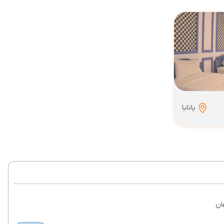
پاتایا
ان