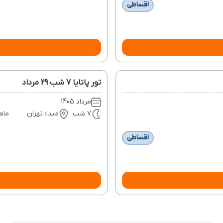
اقساطی
تور پاتایا 7 شب 29 مرداد
مرداد 1405
7 شب
مبدا: تهران
ماه
اقساطی