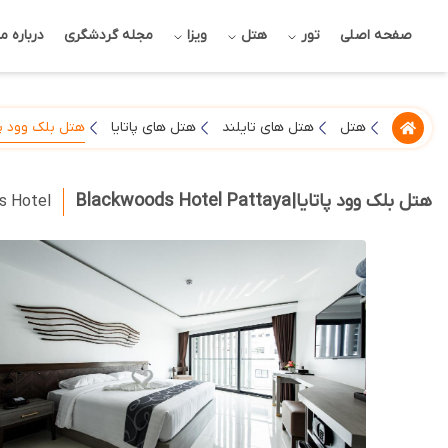
صفحه اصلی
تور
هتل
ویزا
مجله گردشگری
درباره ما
هتل بلک وود پات
هتل
هتل های تایلند
هتل های پاتایا
هتل بلک وود پاتایا|Blackwoods Hotel Pattaya
s Hotel