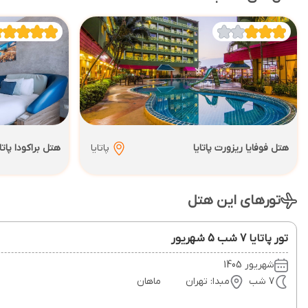
هتل فوفایا ریزورت پاتایا
پاتایا
هتل براکودا پاتای
تورهای این هتل
تور پاتایا 7 شب 5 شهریور
شهریور 1405
7 شب
مبدا: تهران
ماهان