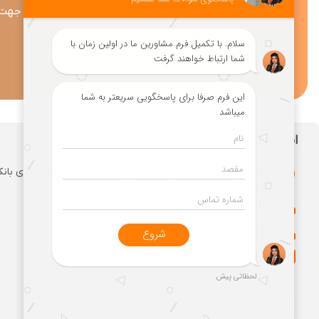
جهت د
اطلاعات تماس
دفتر مرکزی: صادقیه . بین فلکه اول و دوم
. طبقه دوم
شماره شرکت: 02191001666
همراه کاری: 09981751666
کاری: info@safaremen.com