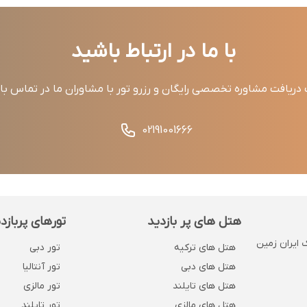
با ما در ارتباط باشید
ریافت مشاوره تخصصی رایگان و رزرو تور با مشاوران ما در تماس ب
02191001666
هتل های پر بازدید
تورهای پربازد
 . پلاک 1132 . روبروی بانک ایران زمین
هتل های ترکیه
تور دبی
هتل های دبی
تور آنتالیا
هتل های تایلند
تور مالزی
هتل های مالزی
تور تایلند