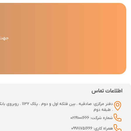
جهت د
اطلاعات تماس
دفتر مرکزی: صادقیه . بین فلکه اول و دوم
. طبقه دوم
شماره شرکت: 02191001666
همراه کاری: 09981751666