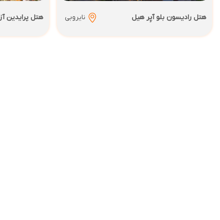
هتل رادیسون بلو آپِر هیل
نایروبی
هتل پرایدین آز