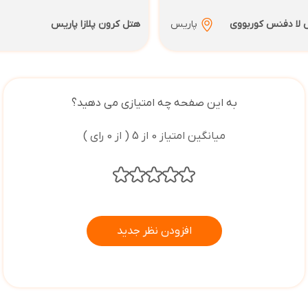
 لا دفنس کوربووی
پاریس
هتل کرون پلازا پاریس
به این صفحه چه امتیازی می دهید؟
میانگین امتیاز 0 از 5 ( از 0 رای )
افزودن نظر جدید