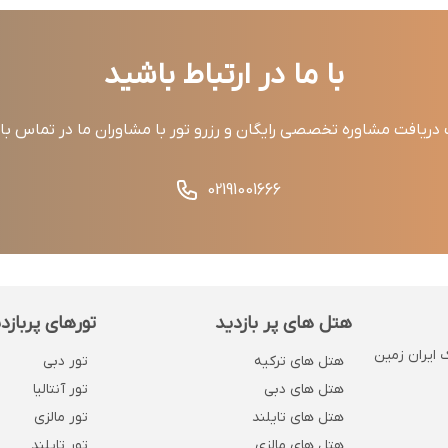
با ما در ارتباط باشید
ریافت مشاوره تخصصی رایگان و رزرو تور با مشاوران ما در تماس ب
02191001666
هتل های پر بازدید
تورهای پربازد
 . پلاک 1132 . روبروی بانک ایران زمین
هتل های ترکیه
تور دبی
هتل های دبی
تور آنتالیا
هتل های تایلند
تور مالزی
هتل های مالزی
تور تایلند