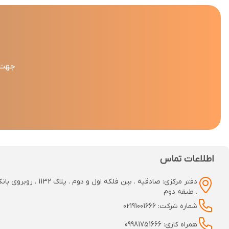
جهت د
اطلاعات تماس
دفتر مرکزی: صادقیه . بین فلکه اول و دوم
. طبقه دوم
شماره شرکت: 02191001666
همراه کاری: 09981751666