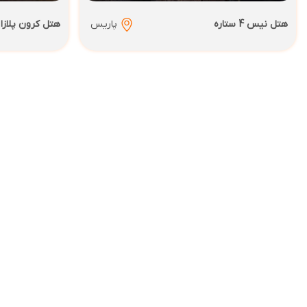
هتل نیس 4 ستاره
پاریس
هتل کرون پلازا