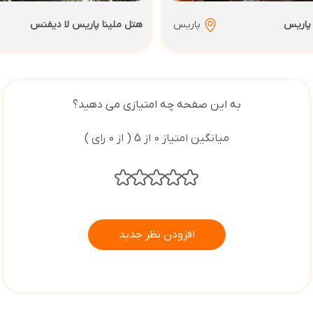
 پاریس
پاریس
هتل ملینا پاریس لا دیفنس
به این صفحه چه امتیازی می دهید؟
میانگین امتیاز 0 از 5 ( از 0 رای )
افزودن نظر جدید