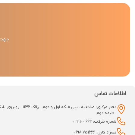
جهت د
اطلاعات تماس
دفتر مرکزی: صادقیه . بین فلکه اول و دوم
. طبقه دوم
شماره شرکت: 02191001666
همراه کاری: 09981751666