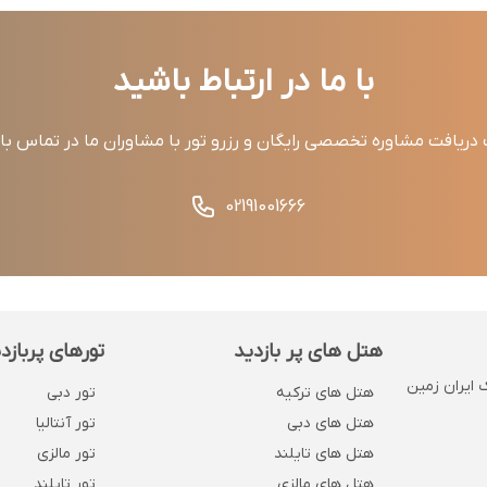
با ما در ارتباط باشید
ریافت مشاوره تخصصی رایگان و رزرو تور با مشاوران ما در تماس ب
02191001666
هتل های پر بازدید
تورهای پربازد
 . پلاک 1132 . روبروی بانک ایران زمین
هتل های ترکیه
تور دبی
هتل های دبی
تور آنتالیا
هتل های تایلند
تور مالزی
هتل های مالزی
تور تایلند