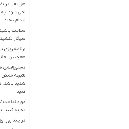
هزینه را در ن
نمی شود. به ه
انجام دهند
.
سلامت باشید و
سیگار نکشید. 
همچنین زمانی
دستورالعمل ها
نتیجه ممکن ر
شدید باشد. در
کنید
.
تجربه کنید. پ
در چند روز او