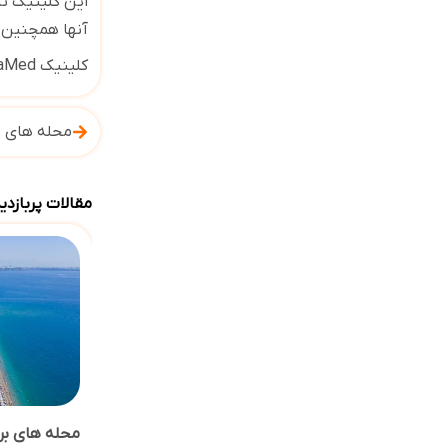
این کلینیک تا
آنها همچنین م
کلینیک
caMed
محله های برتر
مقالات پربازدی
محله های برتر ب