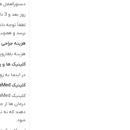
دستورالعمل ها
روز بعد و 3 تا 5 روز بعد برای قرار ملاقات های بعدی به کلینیک مراجعه کنید ، که طی آن پزشک پلک ها را بررسی می کند و بخیه ها را می کشد
لطفاً توجه دا
برسد و همچنی
هزینه جراحی پ
هزینه بلفاروپلاستی در 
کلینیک ها و پ
در اینجا به ز
کلینیک
caMed
کلینیک
caMed
درمان ها از ج
دهند
که نه ت
شود
.