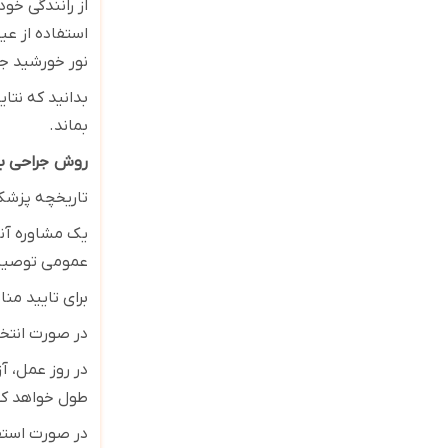
از رانندگی خو
استفاده از عی
نور خورشید جل
بماند
.
روش
جراحی بل
تاریخچه پزشکی
یک مشاوره آنل
عمومی توصیه
برای تایید من
در صورت انتخ
طول خواهد ک