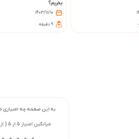
بخریم؟
1403/11/10
1
9 دقیقه
به این صفحه چه امتیازی 
میانگین امتیاز 5 از 5 ( از 3 رای )