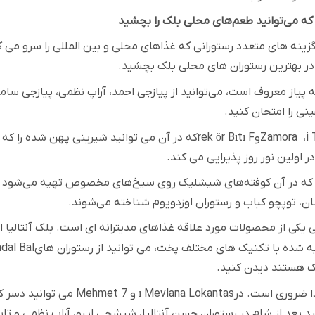
که می‌توانید طعم‌های محلی بلک را بچشید
ا گزینه های متعدد رستورانی که غذاهای محلی و بین المللی را سرو می
ا در بهترین رستوران های محلی بلک بچشید
.
به پیاز معروف است، می‌توانید از پیازجی احمد، آراپ نظمی، پیازجی سام
 را امتحان کنید
.
i
،
Zamora
و
F
ı
t
ı
r B
ö
rek
که در آن می توانید شیرینی پهن شده را که ج
ر اولین نور روز پذیرایی می کند
.
 که در آن کوفته‌های شیشلیک روی سیخ‌های مخصوص تهیه می‌شود و طع
 توپچو کباب و رستوران اوزدویوم شناخته می‌شوند
.
 یکی از محصولات مورد علاقه غذاهای مدیترانه ای است. بلک آنتالیا ا
ه شده با تکنیک های مختلف پخت، می توانید از رستوران های
dal Bal
 هستند دیدن کنید
.
ا ضروری است. در
Mevlana Lokantas
ı
و 7
Mehmet
می توانید دسر ک
ید بعد از شام در رستوران حسن آنتالیا، شیشچی ایبو، آراپ نظمی و ت