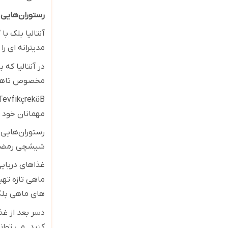
رستوران‌هایی 
آنتالیا بلک ب
مدیترانه ای ر
در آنتالیا که 
مخصوص تاهینی
 Tevfik
ç
rek
ö
B
مهمانان خود د
رستوران‌هایی
شیشچی رمضان،
غذاهای دریایی
ماهی تازه تهی
های ماهی بلک
دسر بعد از غذ
کنید. می توان