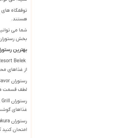
توقفگاه های ط
هستند
.
شما می توانید
بخش رستوران ا
بهترین رستورا
Resort Belek
از غذاهای محل
رستوران
avor
لطف قسمت های 
رستوران
Grill
À
غذاهای گوشت 
رستوران
kura
امتحان کنید 