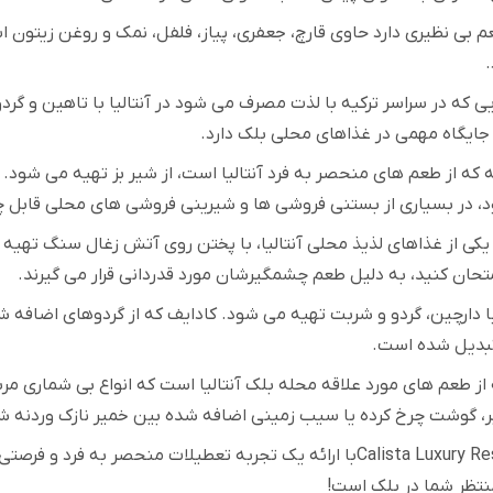
 بی نظیری دارد حاوی قارچ، جعفری، پیاز، فلفل، نمک و روغن زیتون ا
.
ی که در سراسر ترکیه با لذت مصرف می شود در آنتالیا با تاهین و گرد
جایگاه مهمی در غذاهای محلی بلک دارد
.
ه از طعم های منحصر به فرد آنتالیا است، از شیر بز تهیه می شود. 
د، در بسیاری از بستنی فروشی ها و شیرینی فروشی های محلی قابل
کی از غذاهای لذیذ محلی آنتالیا، با پختن روی آتش زغال سنگ تهیه
متحان کنید، به دلیل طعم چشمگیرشان مورد قدردانی قرار می گیرند
.
با دارچین، گردو و شربت تهیه می شود. کادایف که از گردوهای اضاف
تبدیل شده است
.
 از طعم های مورد علاقه محله بلک آنتالیا است که انواع بی شماری مرب
یر، گوشت چرخ کرده یا سیب زمینی اضافه شده بین خمیر نازک وردنه
Calista Luxury R
با ارائه یک تجربه تعطیلات منحصر به فرد و فرصتی
تظر شما در بلک است
!