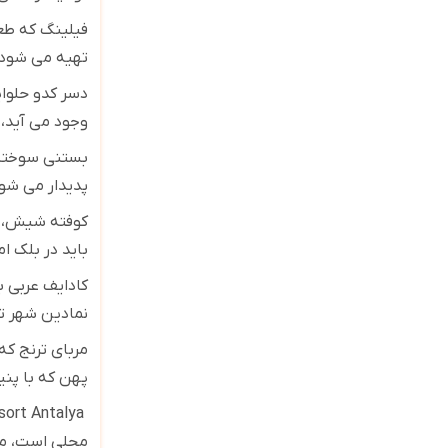
فیلینگ که طعم
تهیه می شود
دسر کدو حلوای
وجود می آید، 
بستنی سوخته ک
پدیدار می شو
کوفته شیش، ی
باید در بلک ا
کادایف عربی 
نمادین شهر 
مربای ترنج که
پهن که با پن
esort Antalya
محلی است، من